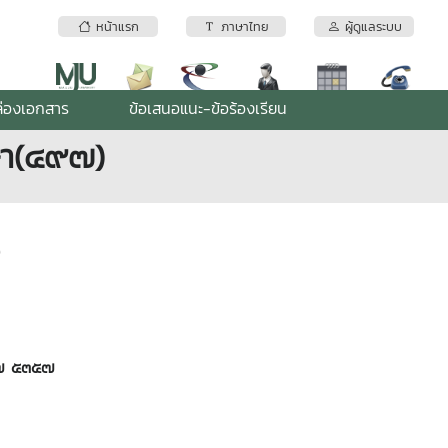
หน้าแรก
ภาษาไทย
ผู้ดูแลระบบ
่องเอกสาร
ข้อเสนอแนะ-ข้อร้องเรียน
กษา(๔๙๗)
)
๗ ๕๓๕๗