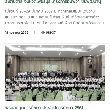
ระราชดำริ จังหวัดเพชรบุรี,โครงการอัมพวา ชัยพัฒนานุ
รักษ์ จังหวัดสมุทรสงคราม และศูนย์เรียนรู้โครงการอัน
เมื่อวันที่ 26–29 มีนาคม 2562 มหาวิทยาลัยแม่โจ้ โดยงาน
เนื่องมาจากโครงการพระราชดำริ จังหวัดชัยนาท
แนะแนว กองแนะแนว และศิษย์เก่าสัมพันธ์ ได้จัดโครงการก้าว
ย่างตามรอยพ่อขึ้น โดยมีวัตถุประสงค์เพื่อให้นักศึกษาได้รับความ
รู้เกี่ยวกับหลักการทรงงาน และปรัชญาเศรษฐกิจพอเพียงของ
18 เมษายน 2562 |
68907
พระบาทสมเด็จพระปรมินทรมหาภูมิพลอดุลยเดช รัชกาลที่ 9 และ
ประสบการณ์ตรงจากการศึกษาดูงานพื้นที่โครงการในพระ
ราชดำริ ตลอดจนสามารถนำสิ่งที่ได้จากการศึกษาดูงานไป
ประยุกต์ใช้ในการดำเนินชีวิตประจำวันได้ โดยนำบุคลากร กอง
แนะแนวและศิษย์เก่าสัมพันธ์ และนักศึกษาที่ได้รับทุนการศึกษา
เข้าศึกษาดูงาน ณ โครงการชั่งหัวมันตามพระราชดำริ จังหวัด
เพชรบุรี,โครงการอัมพวา ชัยพัฒนานุรักษ์ จังหวัดสมุทรสงคราม
และศูนย์เรียนรู้โครงการอันเนื่องมาจากโครงการพระราชดำริ
จังหวัดชัยนาท
พิธีมอบทุนการศึกษา ประจำปีการศึกษา 2561