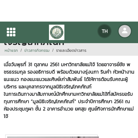
สัมภาษณ์ทุนการศึกษา “มูลนิธิ
TH
เจริญโภคภัณฑ์”
หน้าแรก
ข่าวสารกิจกรรม
รายละเอียดข่าวสาร
เมื่อ
วันพุธที่ 31
ตุลาคม
2561
มหาวิทยาลัยแม่โจ้ โดยอาจารย์ชัช พ
ชรธรรมกุล รองอธิการบดี พร้อมด้วยนางรุ่งนภา รินคำ หัวหน้างาน
แนะแนว กองแนะแนวและศิษย์เก่าสัมพันธ์ ได้ให้การต้อนรับคณะผู้
บริหาร และบุคลากรจากมูลนิธิเจริญโภคภัณฑ์
ในการเดินทางมาสัมภาษณ์นักศึกษามหาวิทยาลัยแม่โจ้ที่สมัครขอรับ
ทุนการศึกษา
“
มูลนิธิเจริญโภคภัณฑ์
”
ประจำปีการศึกษา 2561 ณ
ห้องประชุมภูผา ชั้น 2 อาคารอำนวย ยศสุข ศูนย์กิจการนักศึกษาแม่
โจ้