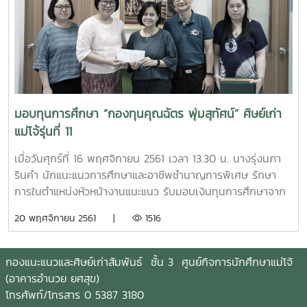
จำนวน 2 ทุน ณ ห้องประชุมสำนักงานอธิการบดี 2 ชั้น 2
สำนักงานอธิการบดี
มอบทุนการศึกษา “กองทุนคุณฉัตร พุ่มสุทัศน์” ศิษย์เก่า
แม่โจ้รุ่นที่ 11
เมื่อวันศุกร์ที่ 16 พฤศจิกายน 2561 เวลา 13.30 น. นางรุ่งนภา
รินคำ นักแนะแนวการศึกษาและอาชีพชำนาญการพิเศษ รักษา
การในตำแหน่งหัวหน้างานแนะแนว รับมอบเงินทุนการศึกษาจาก
ผู้ช่วยศาสตราจารย์ ดร.งามทิพย์ วิมลเกษม จำนวน 30,000
20 พฤศจิกายน 2561 |
1516
บาท เพื่อสมทบเข้ากองทุนการศึกษา “กองทุนคุณฉัตร พุ่ม
สุทัศน์” ศิษย์เก่าแม่โจ้รุ่นที่ 11 จำนวน 18,000 บาท และจัดสรร
เป็นทุนการศึกษาสำหรับนักศึกษาที่เรียนดี ความประพฤติ
กองแนะแนวและศิษย์เก่าสัมพันธ์ ชั้น 3 ศูนย์กิจการนักศึกษาแม่โจ้
เรียบร้อย ขาดแคลนทุนทรัพย์ จำนวน 2 ทุน ทุนละ 6,000 บาท
(อาคารอำนวย ยศสุข)
เป็นเงิน 12,000 บาท ณ กองแนะแนว และศิษย์เก่าสัมพันธ์ ชั้น 3
โทรศัพท์/โทรสาร 0 5387 3180
ศูนย์กิจการ นักศึกษา มหาวิทยาลัยแม่โจ้