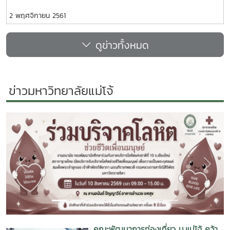
คณะผู้บริหาร และบุคลากรจากมูลนิธิเจริญโภคภัณฑ์ ในการเดิน
2 พฤศจิกายน 2561
ทางมาสัมภาษณ์นักศึกษามหาวิทยาลัยแม่โจ้ที่สมัครขอรับทุนการ
ศึกษา มูลนิธิเจริญโภคภัณฑ์ ประจำปีการศึกษา 2561 ณ ห้อง
ดูข่าวทั้งหมด
ประชุมภูผา ชั้น 2 อาคารอำนวย ยศสุข ศูนย์กิจการนักศึกษาแม่โจ้
ข่าวมหาวิทยาลัยแม่โจ้
Previous
Next
คณะพัฒนาการท่องเที่ยว ม.แม่โจ้ คว้า