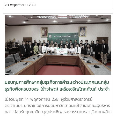
ช่วยศาสตราจารย์ ดร.งามทิพย์ วิมลเกษม จำนวน 30,000 บาท
20 พฤศจิกายน 2561
เพื่อสมทบเข้ากองทุนการศึกษา “กองทุนคุณฉัตร พุ่มสุทัศน์”
ศิษย์เก่าแม่โจ้รุ่นที่ 11 จำนวน 18,000 บาท และจัดสรรเป็นทุนการ
ศึกษาสำหรับนักศึกษาที่เรียนดี ความประพฤติเรียบร้อย ขาดแคลน
ทุนทรัพย์ จำนวน 2 ทุน ทุนละ 6,000 บาท เป็นเงิน 12,000 บาท
ณ กองแนะแนว และศิษย์เก่าสัมพันธ์ ชั้น 3 ศูนย์กิจการ นักศึกษา
มหาวิทยาลัยแม่โจ้
มอบทุนการศึกษากลุ่มธุรกิจการค้าระหว่างประเทศและกลุ่ม
ธุรกิจพืชครบวงจร (ข้าวโพด) เครือเจริญโภคภัณฑ์ ประจำ
ปีการศึกษา 2561
เมื่อวันพุธที่ 14 พฤศจิกายน 2561 ผู้ช่วยศาสตราจารย์
ดร.จำเนียร ยศราช อธิการบดีมหาวิทยาลัยแม่โจ้ และคณะผู้บริหาร
กล่าวต้อนรับคุณเฉลิม บุญประเชิญ รองกรรมการอาวุโสงานผลิต