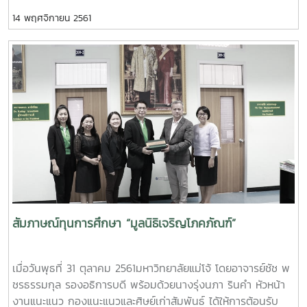
เป็นต้นไปสถานที่: ห้องประชุมชั้น 2 ตึกสำนักงานอธิการบดี
ษมณ กล่อมมิตร นักศึกษาชั้นปีที่ 2 สาขาวิชาการบัญชี
14 พฤศจิกายน 2561
มหาวิทยาลัยแม่โจ้การแต่งกาย: ชุดนักศึกษา
ซึ่งทุนการศึกษาดังกล่าวเป็นทุนการศึกษาแบบต่อเนื่อง โดยได้มี
การมอบทุนการศึกษาตั้งแต่ ปี พ.ศ. 2555 จนถึงปัจจุบัน ณ ห้อง
ประชุมสำนักงานอธิการบดี ชั้น 5 อาคารสำนักงานอธิการบดี
มหาวิทยาลัยแม่โจ้
สัมภาษณ์ทุนการศึกษา “มูลนิธิเจริญโภคภัณฑ์”
เมื่อวันพุธที่ 31 ตุลาคม 2561มหาวิทยาลัยแม่โจ้ โดยอาจารย์ชัช พ
ชรธรรมกุล รองอธิการบดี พร้อมด้วยนางรุ่งนภา รินคำ หัวหน้า
งานแนะแนว กองแนะแนวและศิษย์เก่าสัมพันธ์ ได้ให้การต้อนรับ